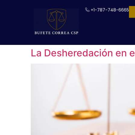
+1-787-748-6665
La Desheredación en e